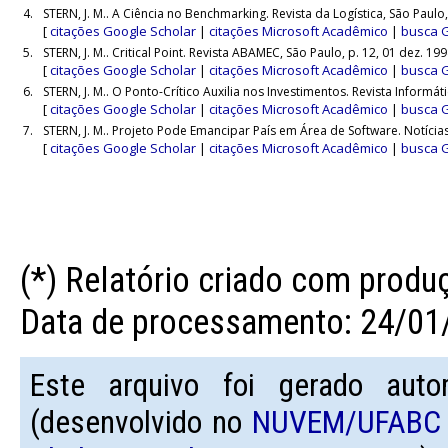
4.
STERN, J. M.. A Ciência no Benchmarking. Revista da Logística, São Paulo, ,
[
citações Google Scholar
|
citações Microsoft Acadêmico
|
busca 
5.
STERN, J. M.. Critical Point. Revista ABAMEC, São Paulo, p. 12, 01 dez. 199
[
citações Google Scholar
|
citações Microsoft Acadêmico
|
busca 
6.
STERN, J. M.. O Ponto-Crítico Auxilia nos Investimentos. Revista Informáti
[
citações Google Scholar
|
citações Microsoft Acadêmico
|
busca 
7.
STERN, J. M.. Projeto Pode Emancipar País em Área de Software. Notícias F
[
citações Google Scholar
|
citações Microsoft Acadêmico
|
busca 
(*) Relatório criado com prod
Data de processamento: 24/01
Este arquivo foi gerado aut
(desenvolvido no
NUVEM/UFABC