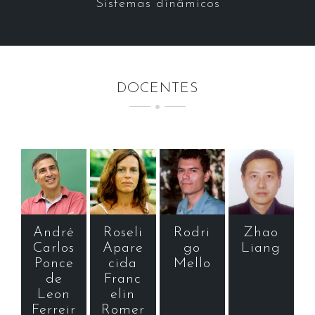
Sistemas dinâmicos
DOCENTES
André
Roseli
Rodri
Zhao
Carlos
Apare
go
Liang
Ponce
cida
Mello
de
Franc
Leon
elin
Ferreir
Romer