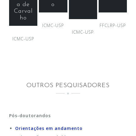
a de
o
Carval
ho
ICMC-USP
FFCLRP-USP
ICMC-USP
ICMC-USP
OUTROS PESQUISADORES
Pós-doutorandos
Orientações em andamento