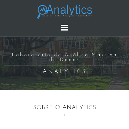
S
k
i
p
t
o
c
Laboratório de Análise Massiva
o
de Dados
n
t
ANALYTICS
e
n
t
SOBRE O ANALYTICS