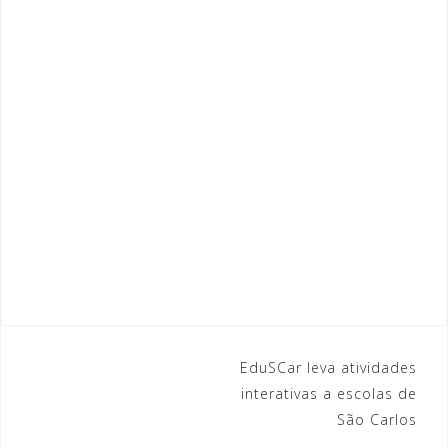
EduSCar leva atividades
N
interativas a escolas de
a
São Carlos