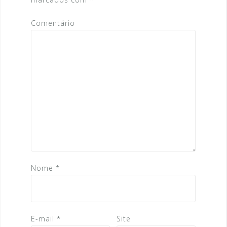
o
d
Comentário
e
P
o
s
t
Nome
*
E-mail
*
Site