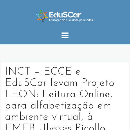
S
k
i
p
t
o
c
o
n
INCT – ECCE e
t
e
EduSCar levam Projeto
n
LEON: Leitura Online,
t
para alfabetização em
ambiente virtual, à
EMEB Ulysses Picollo.