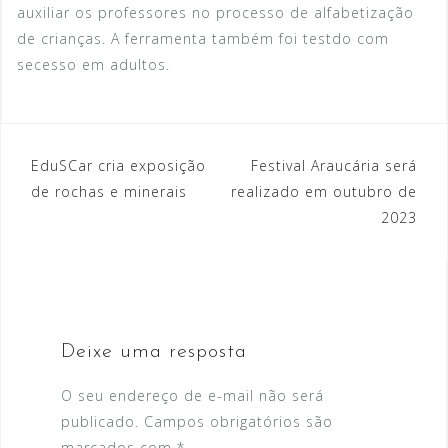
auxiliar os professores no processo de alfabetização
de crianças. A ferramenta também foi testdo com
secesso em adultos.
EduSCar cria exposição
Festival Araucária será
N
de rochas e minerais
realizado em outubro de
a
2023
v
e
g
a
Deixe uma resposta
ç
O seu endereço de e-mail não será
ã
publicado.
Campos obrigatórios são
marcados com
*